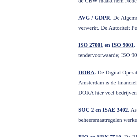
de CBW maakt hem Nederlan
AVG
/ GDPR.
De Algemen
verwerkt. De Autoriteit P
ISO 27001
en
ISO 9001
.
tendervoorwaarde; ISO 90
DORA
.
De Digital Operati
Amsterdam is de financiël
DORA hier veel bedrijven 
SOC 2
en
ISAE 3402
.
Ass
beheersmaatregelen werke
BIO
en
NEN 7510
.
De BI