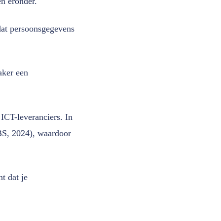
en eronder.
dat persoonsgegevens
aker een
 ICT-leveranciers. In
BS, 2024), waardoor
t dat je