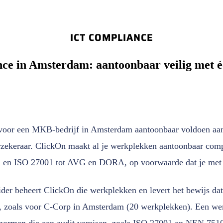
ICT COMPLIANCE
ce in Amsterdam: aantoonbaar veilig met é
voor een MKB-bedrijf in Amsterdam aantoonbaar voldoen aan
rzekeraar. ClickOn maakt al je werkplekken aantoonbaar comp
2 en ISO 27001 tot AVG en DORA, op voorwaarde dat je met 
der beheert ClickOn die werkplekken en levert het bewijs dat
, zoals voor C-Corp in Amsterdam (20 werkplekken). Een wer
 normen die een audit vereisen, zoals ISO 27001 en NEN 7510