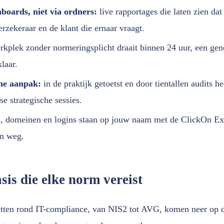
boards, niet via ordners:
live rapportages die laten zien dat
erzekeraar en de klant die ernaar vraagt.
kplek zonder normeringsplicht draait binnen 24 uur, een geno
laar.
he aanpak:
in de praktijk getoetst en door tientallen audits 
se strategische sessies.
s, domeinen en logins staan op jouw naam met de ClickOn Exi
n weg.
sis die elke norm vereist
etten rond IT-compliance, van NIS2 tot AVG, komen neer op d