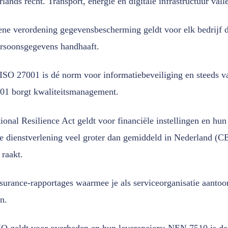
ds recht. Transport, energie en digitale infrastructuur vall
e verordening gegevensbescherming geldt voor elk bedrijf 
ersoonsgegevens handhaaft.
ISO 27001 is dé norm voor informatiebeveiliging en steeds v
01 borgt kwaliteitsmanagement.
onal Resilience Act geldt voor financiële instellingen en hun
e dienstverlening veel groter dan gemiddeld in Nederland (C
raakt.
urance-rapportages waarmee je als serviceorganisatie aantoon
n.
O geldt voor overheden en hun leveranciers; NEN 7510 is de