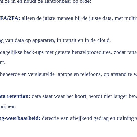
t ze in en houdt ze aantoonbaar op orde:
MFA/2FA:
alleen de juiste mensen bij de juiste data, met multi
g van data op apparaten, in transit en in de cloud.
dagelijkse back-ups met geteste herstelprocedures, zodat ra
nt.
beheerde en versleutelde laptops en telefoons, op afstand te wi
ta retention:
data staat waar het hoort, wordt niet langer be
mijnen.
ng-weerbaarheid:
detectie van afwijkend gedrag en training