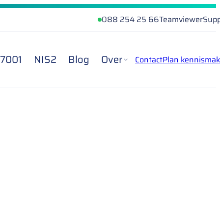
088 254 25 66
Teamviewer
Supp
27001
NIS2
Blog
Over
Contact
Plan kennismak