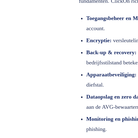
fundamenten. ClickOn rich
Toegangsbeheer en 
account.
Encryptie:
versleutelin
Back-up & recovery:
bedrijfsstilstand beteke
Apparaatbeveiliging:
diefstal.
Dataopslag en zero da
aan de AVG-bewaarter
Monitoring en phishi
phishing.