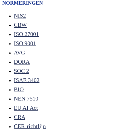
NORMERINGEN
NIS2
CBW
ISO 27001
ISO 9001
AVG
DORA
SOC 2
ISAE 3402
BIO
NEN 7510
EU AI Act
CRA
CER-richtlijn