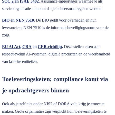
SOC 2
en
ISAE 3402
.
Assurance-rapportages waarmee je als
serviceorganisatie aantoont dat je beheersmaatregelen werken.
BIO
en
NEN 7510
.
De BIO geldt voor overheden en hun
leveranciers; NEN 7510 is de informatiebeveiligingsnorm voor de
zorg.
EU AI Act
,
CRA
en
CER-richtlijn
.
Deze stellen eisen aan
respectievelijk AI-systemen, digitale producten en de weerbaarheid
van kritieke entiteiten.
Toeleveringsketen: compliance komt via
je opdrachtgevers binnen
Ook als je zelf niet onder NIS2 of DORA valt, krijg je ermee te
maken. Grote organisaties zijn verplicht hun toeleveringsketen te