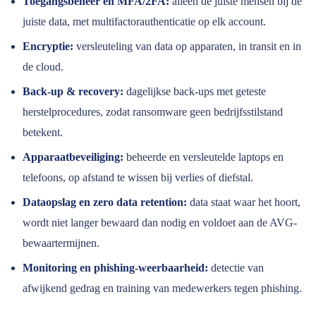
Toegangsbeheer en MFA/2FA:
alleen de juiste mensen bij de
juiste data, met multifactorauthenticatie op elk account.
Encryptie:
versleuteling van data op apparaten, in transit en in
de cloud.
Back-up & recovery:
dagelijkse back-ups met geteste
herstelprocedures, zodat ransomware geen bedrijfsstilstand
betekent.
Apparaatbeveiliging:
beheerde en versleutelde laptops en
telefoons, op afstand te wissen bij verlies of diefstal.
Dataopslag en zero data retention:
data staat waar het hoort,
wordt niet langer bewaard dan nodig en voldoet aan de AVG-
bewaartermijnen.
Monitoring en phishing-weerbaarheid:
detectie van
afwijkend gedrag en training van medewerkers tegen phishing.