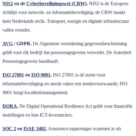
NIS2
en de
Cyberbeveiligingswet (CBW)
.
NIS2 is de Europese
richtlijn voor netwerk- en informatiebeveiliging; de CBW maakt
hem Nederlands recht. Transport, energie en digitale infrastructuur
vallen eronder.
AVG
/ GDPR.
De Algemene verordening gegevensbescherming
geldt voor elk bedrijf dat persoonsgegevens verwerkt. De Autoriteit
Persoonsgegevens handhaaft.
ISO 27001
en
ISO 9001
.
ISO 27001 is dé norm voor
informatiebeveiliging en steeds vaker een tendervoorwaarde; ISO
9001 borgt kwaliteitsmanagement.
DORA
.
De Digital Operational Resilience Act geldt voor financiële
instellingen en hun ICT-leveranciers.
SOC 2
en
ISAE 3402
.
Assurance-rapportages waarmee je als