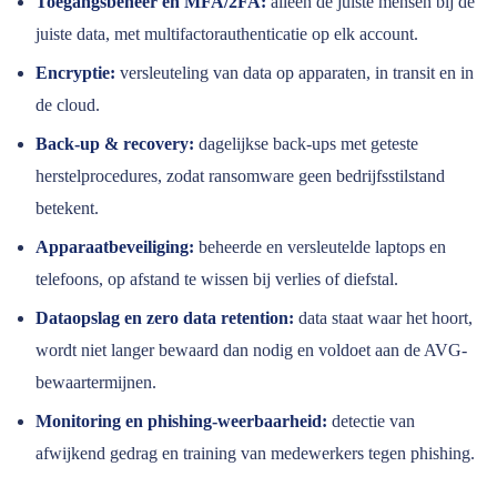
Toegangsbeheer en MFA/2FA:
alleen de juiste mensen bij de
juiste data, met multifactorauthenticatie op elk account.
Encryptie:
versleuteling van data op apparaten, in transit en in
de cloud.
Back-up & recovery:
dagelijkse back-ups met geteste
herstelprocedures, zodat ransomware geen bedrijfsstilstand
betekent.
Apparaatbeveiliging:
beheerde en versleutelde laptops en
telefoons, op afstand te wissen bij verlies of diefstal.
Dataopslag en zero data retention:
data staat waar het hoort,
wordt niet langer bewaard dan nodig en voldoet aan de AVG-
bewaartermijnen.
Monitoring en phishing-weerbaarheid:
detectie van
afwijkend gedrag en training van medewerkers tegen phishing.