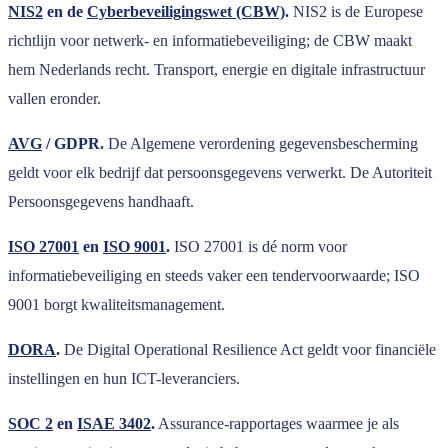
NIS2
en de
Cyberbeveiligingswet (CBW)
.
NIS2 is de Europese
richtlijn voor netwerk- en informatiebeveiliging; de CBW maakt
hem Nederlands recht. Transport, energie en digitale infrastructuur
vallen eronder.
AVG
/ GDPR.
De Algemene verordening gegevensbescherming
geldt voor elk bedrijf dat persoonsgegevens verwerkt. De Autoriteit
Persoonsgegevens handhaaft.
ISO 27001
en
ISO 9001
.
ISO 27001 is dé norm voor
informatiebeveiliging en steeds vaker een tendervoorwaarde; ISO
9001 borgt kwaliteitsmanagement.
DORA
.
De Digital Operational Resilience Act geldt voor financiële
instellingen en hun ICT-leveranciers.
SOC 2
en
ISAE 3402
.
Assurance-rapportages waarmee je als