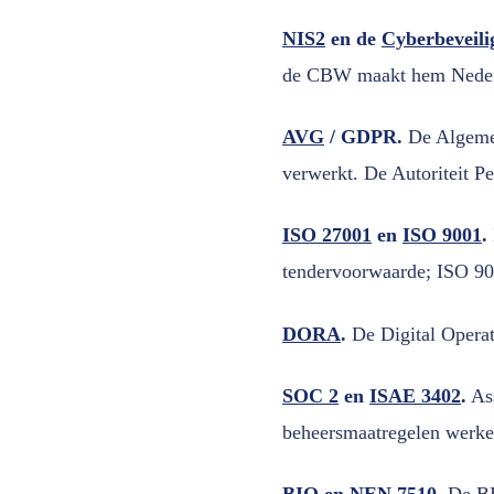
NIS2
en de
Cyberbeveil
de CBW maakt hem Nederlan
AVG
/ GDPR.
De Algemen
verwerkt. De Autoriteit P
ISO 27001
en
ISO 9001
.
tendervoorwaarde; ISO 90
DORA
.
De Digital Operati
SOC 2
en
ISAE 3402
.
Ass
beheersmaatregelen werke
BIO
en
NEN 7510
.
De BI