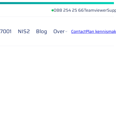
088 254 25 66
Teamviewer
Supp
27001
NIS2
Blog
Over
Contact
Plan kennismak