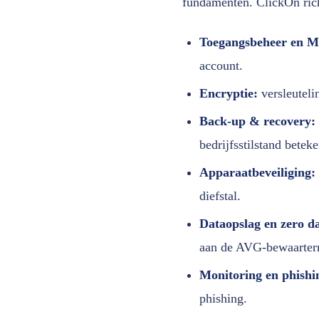
fundamenten. ClickOn rich
Toegangsbeheer en 
account.
Encryptie:
versleutelin
Back-up & recovery:
bedrijfsstilstand beteke
Apparaatbeveiliging:
diefstal.
Dataopslag en zero da
aan de AVG-bewaarter
Monitoring en phishi
phishing.