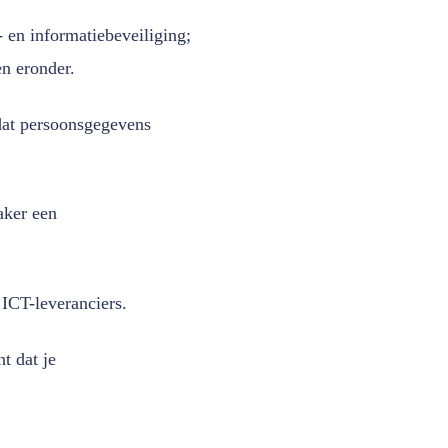
 en informatiebeveiliging;
en eronder.
dat persoonsgegevens
aker een
 ICT-leveranciers.
t dat je