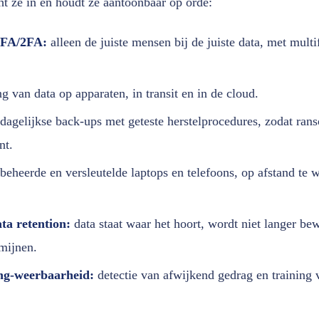
t ze in en houdt ze aantoonbaar op orde:
MFA/2FA:
alleen de juiste mensen bij de juiste data, met multi
g van data op apparaten, in transit en in de cloud.
dagelijkse back-ups met geteste herstelprocedures, zodat ra
nt.
beheerde en versleutelde laptops en telefoons, op afstand te wi
ta retention:
data staat waar het hoort, wordt niet langer be
mijnen.
ng-weerbaarheid:
detectie van afwijkend gedrag en training