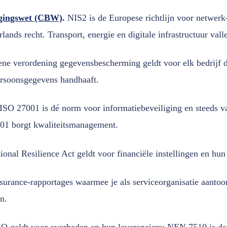
igingswet (CBW)
.
NIS2 is de Europese richtlijn voor netwerk-
ds recht. Transport, energie en digitale infrastructuur vall
e verordening gegevensbescherming geldt voor elk bedrijf 
ersoonsgegevens handhaaft.
ISO 27001 is dé norm voor informatiebeveiliging en steeds v
01 borgt kwaliteitsmanagement.
onal Resilience Act geldt voor financiële instellingen en hun
urance-rapportages waarmee je als serviceorganisatie aantoon
n.
O geldt voor overheden en hun leveranciers; NEN 7510 is de