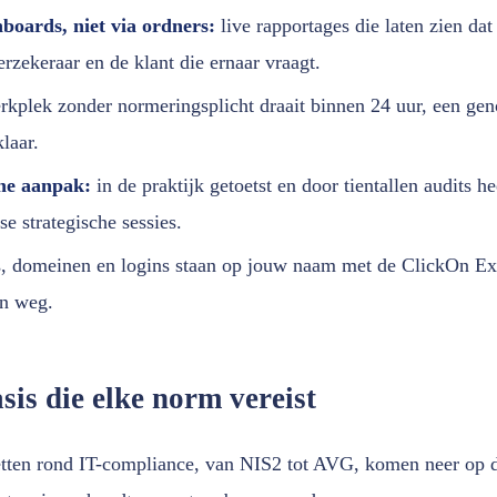
boards, niet via ordners:
live rapportages die laten zien dat
erzekeraar en de klant die ernaar vraagt.
kplek zonder normeringsplicht draait binnen 24 uur, een geno
laar.
he aanpak:
in de praktijk getoetst en door tientallen audits 
se strategische sessies.
s, domeinen en logins staan op jouw naam met de ClickOn Exi
n weg.
sis die elke norm vereist
etten rond IT-compliance, van NIS2 tot AVG, komen neer op d