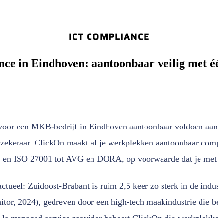
ICT COMPLIANCE
ce in Eindhoven: aantoonbaar veilig met é
voor een MKB-bedrijf in Eindhoven aantoonbaar voldoen aan 
rzekeraar. ClickOn maakt al je werkplekken aantoonbaar comp
2 en ISO 27001 tot AVG en DORA, op voorwaarde dat je met 
actueel: Zuidoost-Brabant is ruim 2,5 keer zo sterk in de indus
tor, 2024), gedreven door een high-tech maakindustrie die be
 Als managed service provider beheert ClickOn die werkplekken