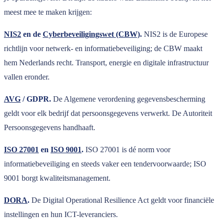
meest mee te maken krijgen:
NIS2
en de
Cyberbeveiligingswet (CBW)
.
NIS2 is de Europese
richtlijn voor netwerk- en informatiebeveiliging; de CBW maakt
hem Nederlands recht. Transport, energie en digitale infrastructuur
vallen eronder.
AVG
/ GDPR.
De Algemene verordening gegevensbescherming
geldt voor elk bedrijf dat persoonsgegevens verwerkt. De Autoriteit
Persoonsgegevens handhaaft.
ISO 27001
en
ISO 9001
.
ISO 27001 is dé norm voor
informatiebeveiliging en steeds vaker een tendervoorwaarde; ISO
9001 borgt kwaliteitsmanagement.
DORA
.
De Digital Operational Resilience Act geldt voor financiële
instellingen en hun ICT-leveranciers.