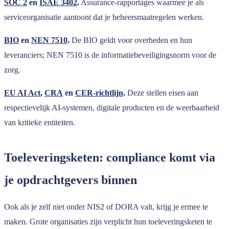
SOC 2
en
ISAE 3402
.
Assurance-rapportages waarmee je als
serviceorganisatie aantoont dat je beheersmaatregelen werken.
BIO
en
NEN 7510
.
De BIO geldt voor overheden en hun
leveranciers; NEN 7510 is de informatiebeveiligingsnorm voor de
zorg.
EU AI Act
,
CRA
en
CER-richtlijn
.
Deze stellen eisen aan
respectievelijk AI-systemen, digitale producten en de weerbaarheid
van kritieke entiteiten.
Toeleveringsketen: compliance komt via
je opdrachtgevers binnen
Ook als je zelf niet onder NIS2 of DORA valt, krijg je ermee te
maken. Grote organisaties zijn verplicht hun toeleveringsketen te