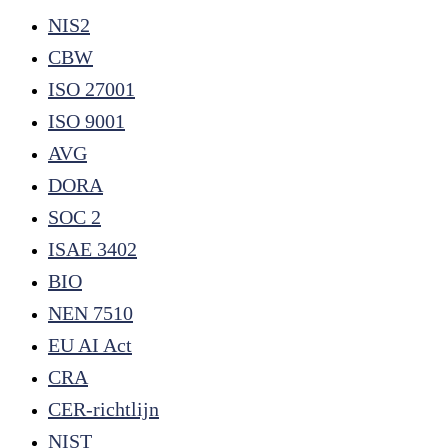
NIS2
CBW
ISO 27001
ISO 9001
AVG
DORA
SOC 2
ISAE 3402
BIO
NEN 7510
EU AI Act
CRA
CER-richtlijn
NIST