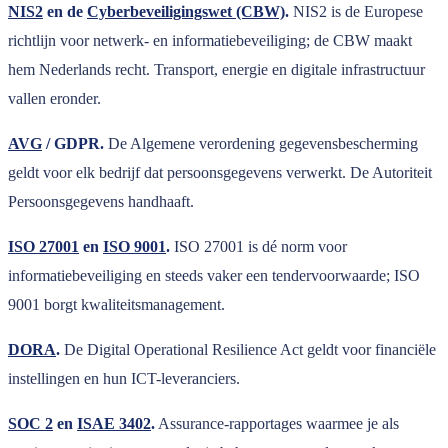
NIS2
en de
Cyberbeveiligingswet (CBW)
.
NIS2 is de Europese
richtlijn voor netwerk- en informatiebeveiliging; de CBW maakt
hem Nederlands recht. Transport, energie en digitale infrastructuur
vallen eronder.
AVG
/ GDPR.
De Algemene verordening gegevensbescherming
geldt voor elk bedrijf dat persoonsgegevens verwerkt. De Autoriteit
Persoonsgegevens handhaaft.
ISO 27001
en
ISO 9001
.
ISO 27001 is dé norm voor
informatiebeveiliging en steeds vaker een tendervoorwaarde; ISO
9001 borgt kwaliteitsmanagement.
DORA
.
De Digital Operational Resilience Act geldt voor financiële
instellingen en hun ICT-leveranciers.
SOC 2
en
ISAE 3402
.
Assurance-rapportages waarmee je als