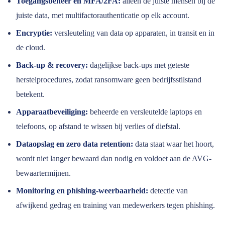
Toegangsbeheer en MFA/2FA:
alleen de juiste mensen bij de
juiste data, met multifactorauthenticatie op elk account.
Encryptie:
versleuteling van data op apparaten, in transit en in
de cloud.
Back-up & recovery:
dagelijkse back-ups met geteste
herstelprocedures, zodat ransomware geen bedrijfsstilstand
betekent.
Apparaatbeveiliging:
beheerde en versleutelde laptops en
telefoons, op afstand te wissen bij verlies of diefstal.
Dataopslag en zero data retention:
data staat waar het hoort,
wordt niet langer bewaard dan nodig en voldoet aan de AVG-
bewaartermijnen.
Monitoring en phishing-weerbaarheid:
detectie van
afwijkend gedrag en training van medewerkers tegen phishing.