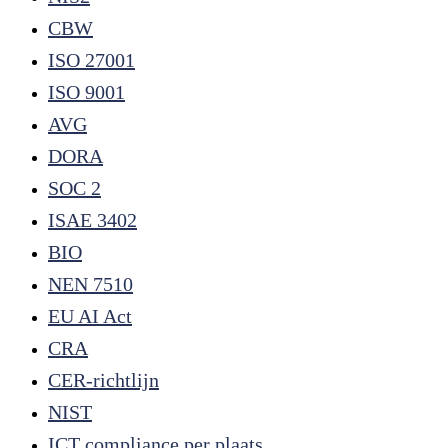
CBW
ISO 27001
ISO 9001
AVG
DORA
SOC 2
ISAE 3402
BIO
NEN 7510
EU AI Act
CRA
CER-richtlijn
NIST
ICT compliance per plaats