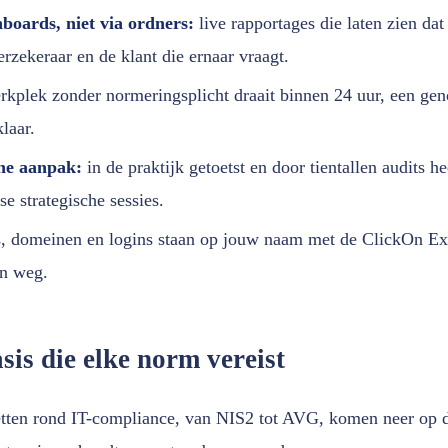
boards, niet via ordners:
live rapportages die laten zien dat
erzekeraar en de klant die ernaar vraagt.
kplek zonder normeringsplicht draait binnen 24 uur, een geno
laar.
he aanpak:
in de praktijk getoetst en door tientallen audits 
se strategische sessies.
s, domeinen en logins staan op jouw naam met de ClickOn Exi
n weg.
sis die elke norm vereist
etten rond IT-compliance, van NIS2 tot AVG, komen neer op d