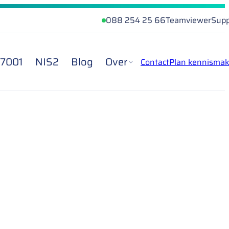
088 254 25 66
Teamviewer
Supp
27001
NIS2
Blog
Over
Contact
Plan kennismak