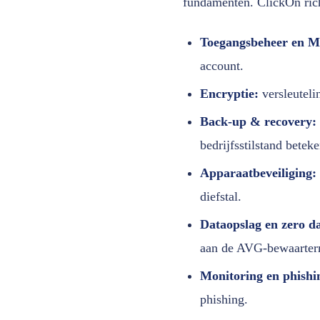
fundamenten. ClickOn rich
Toegangsbeheer en 
account.
Encryptie:
versleutelin
Back-up & recovery:
bedrijfsstilstand beteke
Apparaatbeveiliging:
diefstal.
Dataopslag en zero da
aan de AVG-bewaarter
Monitoring en phishi
phishing.