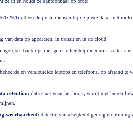
t ze in en houdt ze aantoonbaar op orde:
MFA/2FA:
alleen de juiste mensen bij de juiste data, met multi
g van data op apparaten, in transit en in de cloud.
dagelijkse back-ups met geteste herstelprocedures, zodat ra
nt.
beheerde en versleutelde laptops en telefoons, op afstand te wi
ta retention:
data staat waar het hoort, wordt niet langer be
mijnen.
ng-weerbaarheid:
detectie van afwijkend gedrag en training