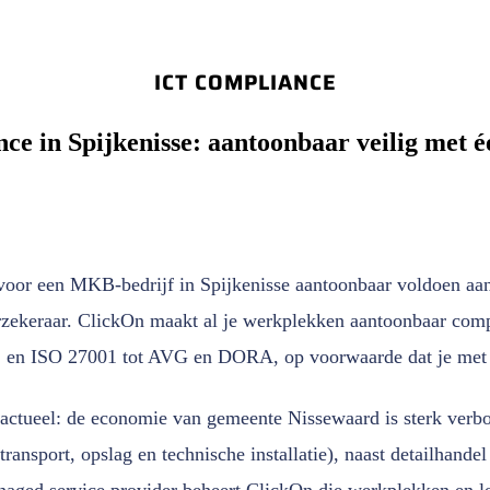
ICT COMPLIANCE
ce in Spijkenisse: aantoonbaar veilig met é
oor een MKB-bedrijf in Spijkenisse aantoonbaar voldoen aan
rzekeraar. ClickOn maakt al je werkplekken aantoonbaar comp
2 en ISO 27001 tot AVG en DORA, op voorwaarde dat je met 
ra actueel: de economie van gemeente Nissewaard is sterk ver
ransport, opslag en technische installatie), naast detailhandel
ged service provider beheert ClickOn die werkplekken en lev