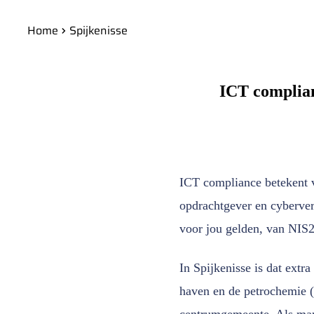
Home
Spijkenisse
ICT complian
ICT compliance betekent v
opdrachtgever en cyberve
voor jou gelden, van NIS
In Spijkenisse is dat ext
haven en de petrochemie (t
centrumgemeente. Als mana