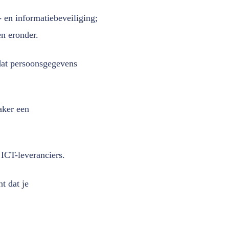
 en informatiebeveiliging;
en eronder.
dat persoonsgegevens
aker een
 ICT-leveranciers.
t dat je