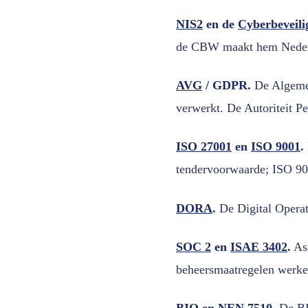
NIS2
en de
Cyberbeveil
de CBW maakt hem Nederlan
AVG
/ GDPR.
De Algemen
verwerkt. De Autoriteit P
ISO 27001
en
ISO 9001
.
tendervoorwaarde; ISO 90
DORA
.
De Digital Operati
SOC 2
en
ISAE 3402
.
Ass
beheersmaatregelen werke
BIO
en
NEN 7510
.
De BI