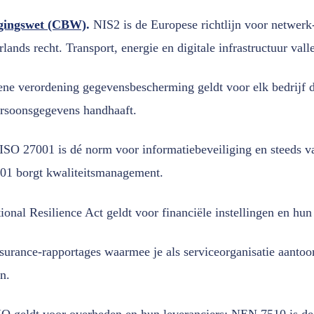
igingswet (CBW)
.
NIS2 is de Europese richtlijn voor netwerk-
ds recht. Transport, energie en digitale infrastructuur vall
e verordening gegevensbescherming geldt voor elk bedrijf 
ersoonsgegevens handhaaft.
ISO 27001 is dé norm voor informatiebeveiliging en steeds v
01 borgt kwaliteitsmanagement.
onal Resilience Act geldt voor financiële instellingen en hun
urance-rapportages waarmee je als serviceorganisatie aantoon
n.
O geldt voor overheden en hun leveranciers; NEN 7510 is de