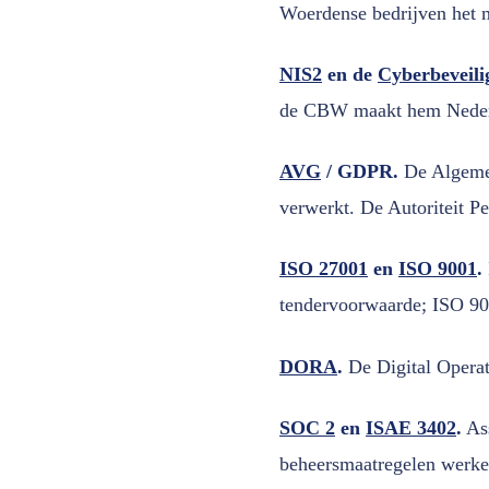
Woerdense bedrijven het 
NIS2
en de
Cyberbeveil
de CBW maakt hem Nederlan
AVG
/ GDPR.
De Algemen
verwerkt. De Autoriteit P
ISO 27001
en
ISO 9001
.
tendervoorwaarde; ISO 90
DORA
.
De Digital Operati
SOC 2
en
ISAE 3402
.
Ass
beheersmaatregelen werke