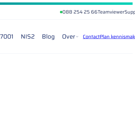
088 254 25 66
Teamviewer
Supp
27001
NIS2
Blog
Over
Contact
Plan kennismak