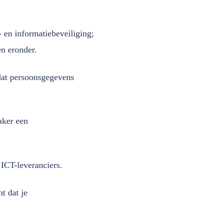
 en informatiebeveiliging;
en eronder.
dat persoonsgegevens
aker een
 ICT-leveranciers.
t dat je