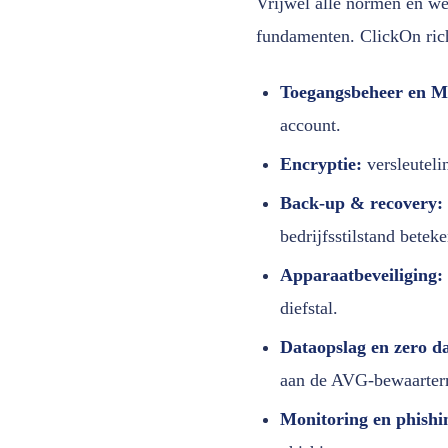
Vrijwel alle normen en w
fundamenten. ClickOn rich
Toegangsbeheer en 
account.
Encryptie:
versleutelin
Back-up & recovery:
bedrijfsstilstand beteke
Apparaatbeveiliging:
diefstal.
Dataopslag en zero da
aan de AVG-bewaarter
Monitoring en phishi