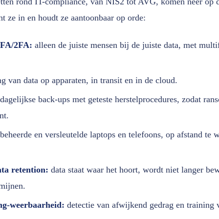
etten rond IT-compliance, van NIS2 tot AVG, komen neer op d
t ze in en houdt ze aantoonbaar op orde:
MFA/2FA:
alleen de juiste mensen bij de juiste data, met multi
g van data op apparaten, in transit en in de cloud.
dagelijkse back-ups met geteste herstelprocedures, zodat ra
nt.
beheerde en versleutelde laptops en telefoons, op afstand te wi
ta retention:
data staat waar het hoort, wordt niet langer be
mijnen.
ng-weerbaarheid:
detectie van afwijkend gedrag en training