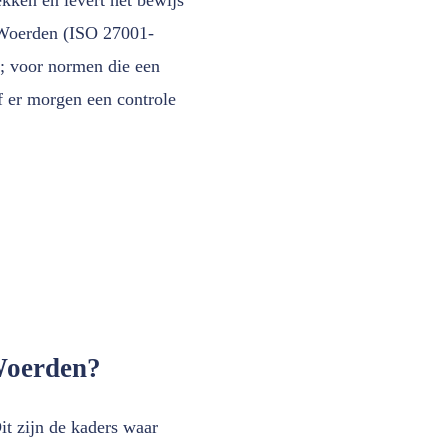
n Woerden (ISO 27001-
t; voor normen die een
f er morgen een controle
 Woerden?
it zijn de kaders waar