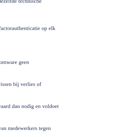
ezelfde technische
factorauthenticatie op elk
nsomware geen
ssen bij verlies of
waard dan nodig en voldoet
 van medewerkers tegen