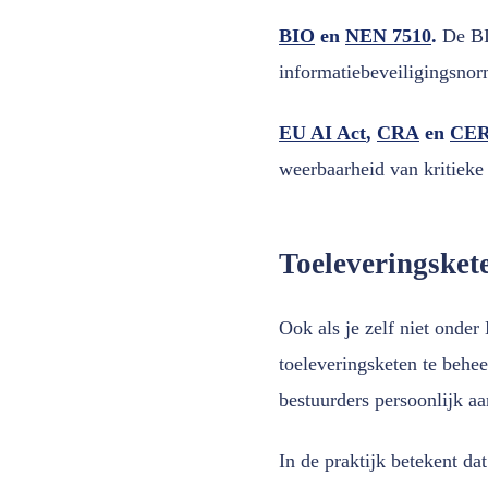
BIO
en
NEN 7510
.
De BI
informatiebeveiligingsnor
EU AI Act
,
CRA
en
CER-
weerbaarheid van kritieke 
Toeleveringsket
Ook als je zelf niet onder
toeleveringsketen te behee
bestuurders persoonlijk a
In de praktijk betekent da