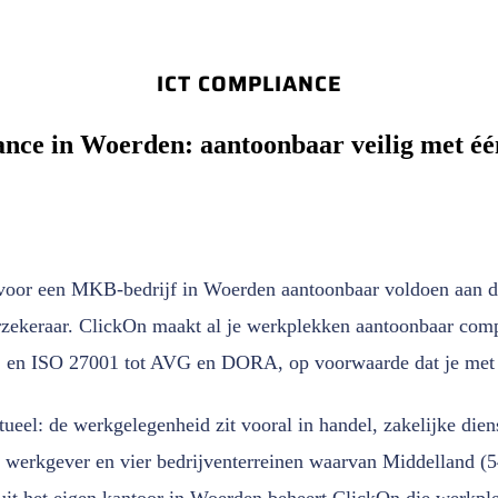
ICT COMPLIANCE
nce in Woerden: aantoonbaar veilig met éé
voor een MKB-bedrijf in Woerden aantoonbaar voldoen aan de
rzekeraar. ClickOn maakt al je werkplekken aantoonbaar comp
2 en ISO 27001 tot AVG en DORA, op voorwaarde dat je met 
tueel: de werkgelegenheid zit vooral in handel, zakelijke dien
e werkgever en vier bedrijventerreinen waarvan Middelland (54
t het eigen kantoor in Woerden beheert ClickOn die werkple