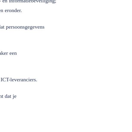
 en informatiebeveiliging;
en eronder.
dat persoonsgegevens
aker een
 ICT-leveranciers.
t dat je