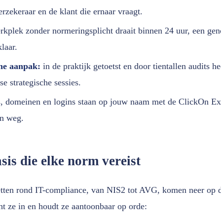
erzekeraar en de klant die ernaar vraagt.
kplek zonder normeringsplicht draait binnen 24 uur, een geno
laar.
he aanpak:
in de praktijk getoetst en door tientallen audits 
se strategische sessies.
s, domeinen en logins staan op jouw naam met de ClickOn Exi
n weg.
sis die elke norm vereist
etten rond IT-compliance, van NIS2 tot AVG, komen neer op d
t ze in en houdt ze aantoonbaar op orde: