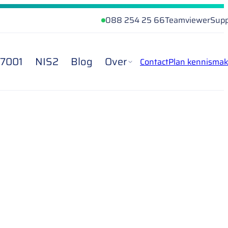
088 254 25 66
Teamviewer
Supp
27001
NIS2
Blog
Over
Contact
Plan kennismak