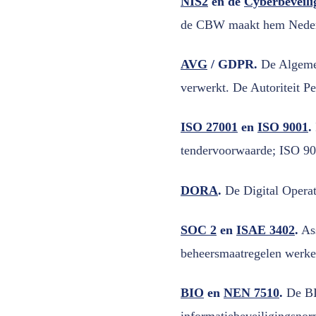
NIS2
en de
Cyberbeveil
de CBW maakt hem Nederlan
AVG
/ GDPR.
De Algemen
verwerkt. De Autoriteit P
ISO 27001
en
ISO 9001
.
tendervoorwaarde; ISO 90
DORA
.
De Digital Operati
SOC 2
en
ISAE 3402
.
Ass
beheersmaatregelen werke
BIO
en
NEN 7510
.
De BI
informatiebeveiligingsnor