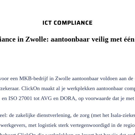
ICT COMPLIANCE
ance in Zwolle: aantoonbaar veilig met één
voor een MKB-bedrijf in Zwolle aantoonbaar voldoen aan de 
rzekeraar. ClickOn maakt al je werkplekken aantoonbaar comp
2 en ISO 27001 tot AVG en DORA, op voorwaarde dat je met 
ueel: de zakelijke dienstverlening, de zorg (met het Isala-ziek
 werkgevers, met logistiek sterk vertegenwoordigd in de regio
beheert ClickOn die werkplekken en levert het bewijs dat aud