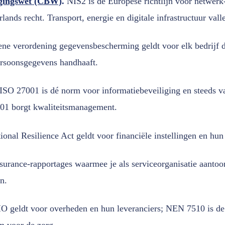
igingswet (CBW)
.
NIS2 is de Europese richtlijn voor netwerk-
ds recht. Transport, energie en digitale infrastructuur vall
e verordening gegevensbescherming geldt voor elk bedrijf 
ersoonsgegevens handhaaft.
ISO 27001 is dé norm voor informatiebeveiliging en steeds v
01 borgt kwaliteitsmanagement.
onal Resilience Act geldt voor financiële instellingen en hun
urance-rapportages waarmee je als serviceorganisatie aantoon
n.
O geldt voor overheden en hun leveranciers; NEN 7510 is de
m voor de zorg.