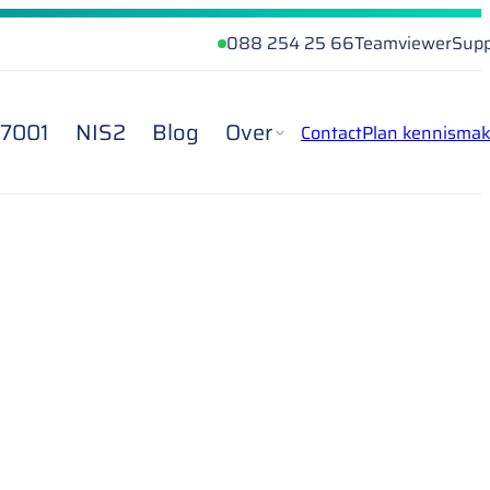
088 254 25 66
Teamviewer
Supp
27001
NIS2
Blog
Over
Contact
Plan kennismak