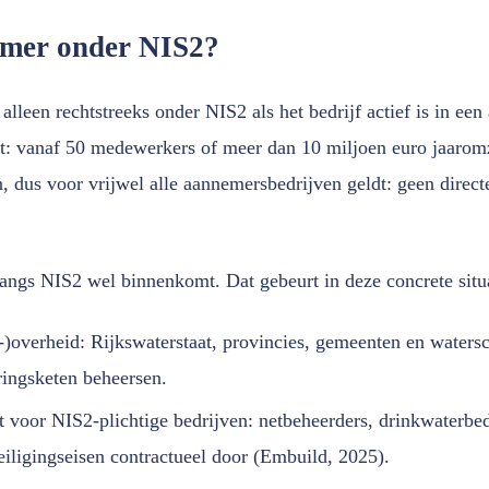
emer onder NIS2?
alleen rechtstreeks onder NIS2 als het bedrijf actief is in ee
t: vanaf 50 medewerkers of meer dan 10 miljoen euro jaaromz
jn, dus voor vrijwel alle aannemersbedrijven geldt: geen direc
langs NIS2 wel binnenkomt. Dat gebeurt in deze concrete situa
-)overheid: Rijkswaterstaat, provincies, gemeenten en water
ringsketen beheersen.
 voor NIS2-plichtige bedrijven: netbeheerders, drinkwaterbed
eiligingseisen contractueel door (Embuild, 2025).